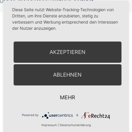
und psychologische:r Berater:in" bestätigt.
Diese Seite nutzt Website-Tracking-Technologien von
Termine und Kosten
Dritten, um ihre Dienste anzubieten, stetig zu
verbessern und Werbung entsprechend den Interessen
Masterclass Coaching und Psychologische Beratung
der Nutzer anzuzeigen.
(kurze Warteliste - Interessenten für diesen oder einen
nächsten Durchgang können sich jederzeit gerne im Büro
vormerken lassen)
AKZEPTIEREN
Teilnehmerzahl:
12 Personen
ABLEHNEN
Leitung:
Nicola Janssen und Markus Mayer
Kosten
: 8740.- zzgl. MWSt für Privatzahler 10880.-
MEHR
zzgl. MWSt für Firmenzahler - jeweils pro Jahr (3
Jahre)
Powered by
&
Impressum
|
Datenschutzerklärung
Termine: