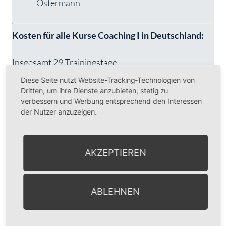
Ostermann
Kosten für alle Kurse Coaching I in Deutschland:
Insgesamt 29 Trainingstage
Diese Seite nutzt Website-Tracking-Technologien von
Ort
: Seminarhaus im Großraum München
Dritten, um ihre Dienste anzubieten, stetig zu
verbessern und Werbung entsprechend den Interessen
der Nutzer anzuzeigen.
Kosten:
Für Selbstzahler: 11900.- EUR zzgl. gesetzl.
AKZEPTIEREN
MWSt. (incl. sämtlicher
Ausbildungsunterlagen, excl. Übernachtung
und Verpflegung)
ABLEHNEN
Für Firmenzahler: 14700.- EUR zzgl. gesetzl.
MWSt. (incl. sämtlicher